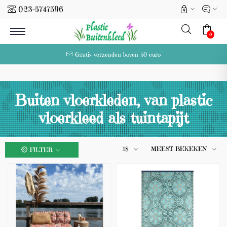
023-5747596
l
0
Gratis verzenden boven 50 euro
Buiten vloerkleden, van plastic
vloerkleed als tuintapijt
18
MEEST BEKEKEN
FILTER