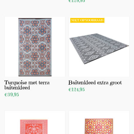
€129,95
BEKIJK PRODUCT
BEKIJK PRODUCT
TOEVOEGEN
TOEVOEGEN
NIET OP VOORRAAD
Turquoise met terra
Buitenkleed extra groot
buitenkleed
€124,95
€39,95
BEKIJK PRODUCT
BEKIJK PRODUCT
TOEVOEGEN