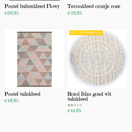
Pastel buitenkleed Flowy
Terraskleed oranje roze
€69,95
€29,95
BEKIJK PRODUCT
BEKIJK PRODUCT
TOEVOEGEN
NIET OP VOORRAAD
Pastel tuinkleed
Rond ibiza goud wit
tuinkleed
€49,95
€44,95
BEKIJK PRODUCT
TOEVOEGEN
BEKIJK PRODUCT