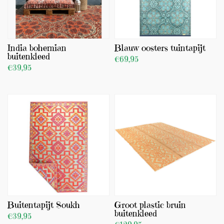
India bohemian
Blauw oosters tuintapijt
buitenkleed
€69,95
€39,95
BEKIJK PRODUCT
BEKIJK PRODUCT
TOEVOEGEN
(0)
TOEVOEGEN
Buitentapijt Soukh
Groot plastic bruin
buitenkleed
€39,95