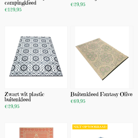
campingkleed
€29,95
€129,95
BEKIJK PRODUCT
BEKIJK PRODUCT
TOEVOEGEN
TOEVOEGEN
Zwart wit plastic
Buitenkleed Fantasy Olive
buitenkleed
€69,95
€29,95
BEKIJK PRODUCT
BEKIJK PRODUCT
TOEVOEGEN
TOEVOEGEN
NIET OP VOORRAAD