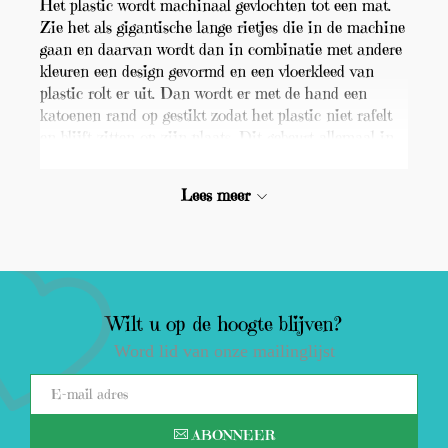
Het plastic wordt machinaal gevlochten tot een mat.
Zie het als gigantische lange rietjes die in de machine
gaan en daarvan wordt dan in combinatie met andere
kleuren een design gevormd en een vloerkleed van
plastic rolt er uit. Dan wordt er met de hand een
katoenen rand op gestikt zodat het plastic niet rafelt
en blijft zitten op zijn plaats. Dit gebeurt allemaal in
India waar ze de mooiste oosterse patronen hebben in
het assortiment.
Lees meer
De voordelen van een vloerkleed voor buiten.
Wilt u op de hoogte blijven?
Word lid van onze mailinglijst
ABONNEER