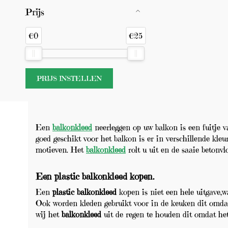
Prijs
€0
€25
Een
ba
lkonkleed
neerleggen op uw balkon is een fuitje v
goed geschikt voor het balkon is er in verschillende kle
motieven. Het
balkonkleed
rolt u uit en de saaie betonv
Een plastic balkonkleed kopen.
Een
plastic balkonkleed
kopen is niet een hele uitgave,w
Ook worden kleden gebruikt voor in de keuken dit omdat
wij het
balkonkleed
uit de regen te houden dit omdat het