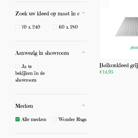
Zoek uw kleed op maat in cm
70 x 240
60 x 180
Aanwezig in showroom
Balkonkleed grij
Ja te
€14,95
bekijken in de
showroom
BEKIJK PRODUCT
Merken
Alle merken
Wonder Rugs