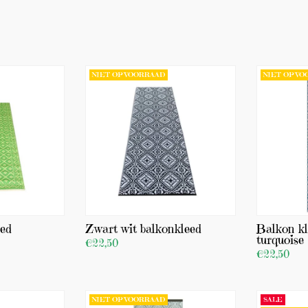
NIET OP VOORRAAD
NIET OP V
eed
Zwart wit balkonkleed
Balkon kl
turquoise
€22,50
€22,50
BEKIJK PRODUCT
BEKIJK PR
NIET OP VOORRAAD
SALE