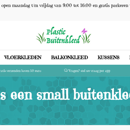
open maandag t/m vrijdag van 9:00 tot 16:00 en gratis parkeren 
VLOERKLEDEN
BALKONKLEED
KUSSENS
atis verzenden boven 50 euro
Vragen? stel uw vraag per app
s een small buitenklee
(0)