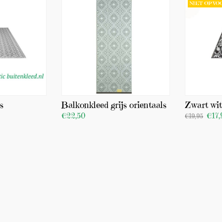
NIET OP V
s
Balkonkleed grijs orientaals
Zwart wit
€22,50
€17,
€19,95
BEKIJK PRODUCT
BEKIJK PR