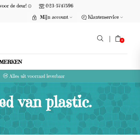
voor de deur!
023-5747596
Mijn account
Klantenservice
0
MERKEN
G
Alles uit voorraad leverbaar
e
e
d van plastic.
n
p
r
o
d