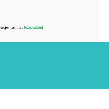
rietjes van het
balkonkleed
.