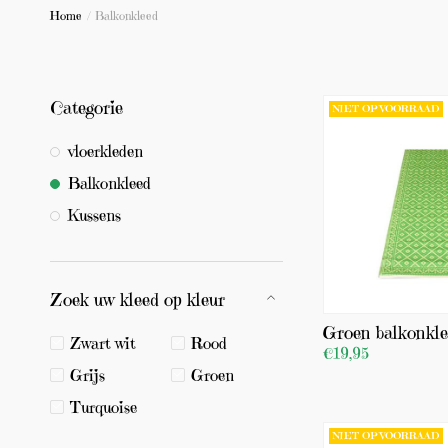
Home
/
Balkonkleed
Categorie
NIET OP VOORRAAD
vloerkleden
Balkonkleed
Kussens
Zoek uw kleed op kleur
Groen balkonkl
Zwart wit
Rood
€19,95
Grijs
Groen
BEKIJK PRODUCT
Turquoise
NIET OP VOORRAAD