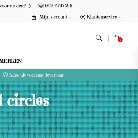
voor de deur!
023-5747596
Mijn account
Klantenservice
0
MERKEN
G
Alles uit voorraad leverbaar
e
e
 circles
n
p
r
o
d