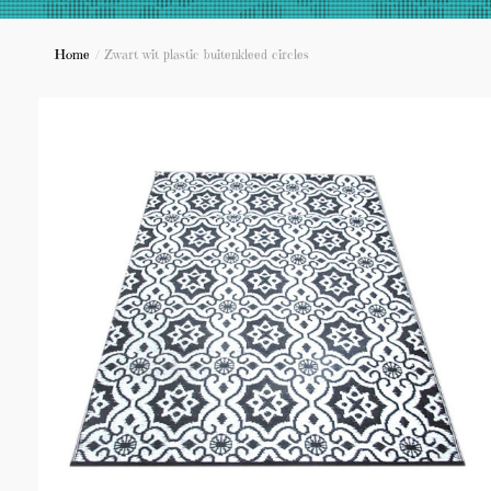
Home
/
Zwart wit plastic buitenkleed circles