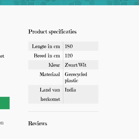
u
G
c
r
a
t
t
Product specificaties
e
i
s
n
v
Lengte in cm
180
e
g
Breed in cm
120
et
r
e
z
Kleur
Zwart/Wit
e
v
n
Materiaal
Gerecycled
d
o
plastic
e
n
Land van
India
n
b
d
herkomst
o
v
e
e
n
n
en
Reviews
d
!
e
5