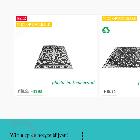
SALE
NIET OP VOORRAAD
NIET OP VOORRAAD
€17,95
€49,95
€19,95
€19,95
€17,95
€49,95
BEKIJK PRODUCT
BEKIJK PRODUC
Wilt u op de hoogte blijven?