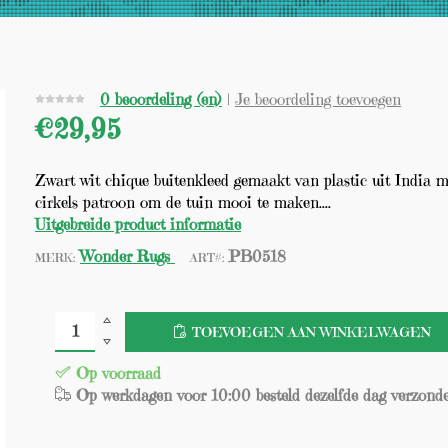
(0)
0 beoordeling (en)
|
Je beoordeling toevoegen
€29,95
Zwart wit chique buitenkleed gemaakt van plastic uit India m
cirkels patroon om de tuin mooi te maken....
Uitgebreide product informatie
Wonder Rugs
PB0518
MERK:
ART#:
TOEVOEGEN AAN WINKELWAGEN
Op voorraad
Op werkdagen voor 10:00 besteld dezelfde dag verzond