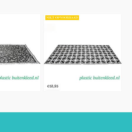
NIET OP VOORRAAD
€53,95
€53,95
T
BEKIJK PRODUCT