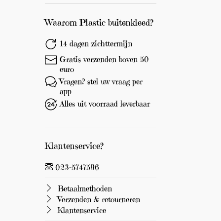
0
e
u
Waarom Plastic buitenkleed?
r
o
14 dagen zichttermijn
!
Gratis verzenden boven 50
euro
Vragen? stel uw vraag per
app
Alles uit voorraad leverbaar
Klantenservice?
023-5747596
Betaalmethoden
Verzenden & retourneren
Klantenservice