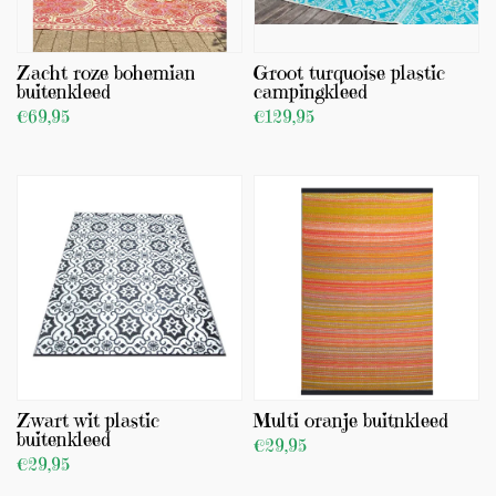
(0)
Zacht roze bohemian
Groot turquoise plastic
buitenkleed
campingkleed
€69,95
€129,95
BEKIJK PRODUCT
BEKIJK PRODUCT
TOEVOEGEN
TOEVOEGEN
Zwart wit plastic
Multi oranje buitnkleed
buitenkleed
€29,95
€29,95
BEKIJK PRODUCT