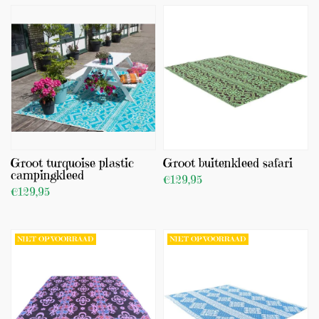
TOEVOEGEN
TOEVOEGEN
Groot turquoise plastic
Groot buitenkleed safari
campingkleed
€129,95
€129,95
BEKIJK PRODUCT
BEKIJK PRODUCT
TOEVOEGEN
TOEVOEGEN
NIET OP VOORRAAD
NIET OP VOORRAAD