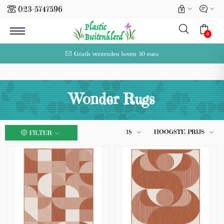
023-5747596
l
0
Gratis verzenden boven 50 euro
Wonder Rugs
18
HOOGSTE PRIJS
FILTER