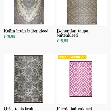
Kelim bruin buitenkleed
Bohemian taupe
buitenkleed
€79,95
€79,95
BEKIJK PRODUCT
BEKIJK PRODUCT
TOEVOEGEN
NIET OP VOORRAAD
Orientaals bruin
Fuchia buitenkleed