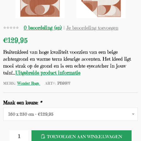
0 beoordeling (en)
|
Je beoordeling toevoegen
€129,95
Buitenkleed van hoge kwaliteit voorzien van een beige
achtergrond en warme terra kleurige accenten. Het kleed ligt
mooi strak op de grond en is een echte eyecatcher in jouw
tuin!...
Uitgebreide product informatie
MERK:
Wonder Rugs
ART#:
PB9977
Maak een keuze:
*
160 x 230 cm - €129,95
TOEVOEGEN AAN WINKELWAGEN