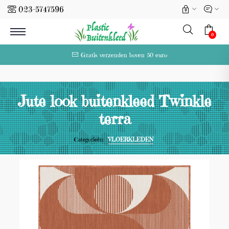
023-5747596
l
0
Gratis verzenden boven 50 euro
Jute look buitenkleed Twinkle
terra
Categorieën:
VLOERKLEDEN