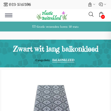
023-5747596
l
0
Gratis verzenden boven 50 euro
Zwart wit lang balkonkleed
Categorieën:
BALKONKLEED