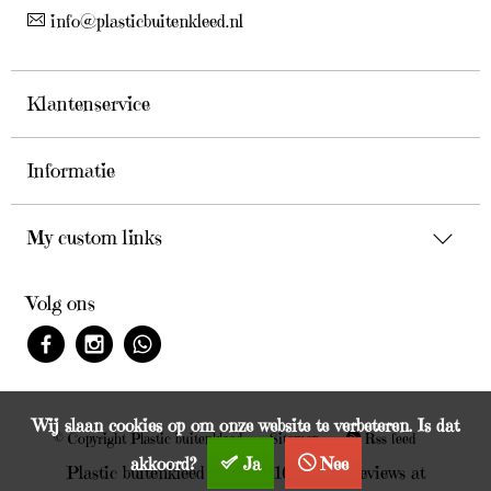
info@plasticbuitenkleed.nl
Klantenservice
Informatie
My custom links
Volg ons
Wij slaan cookies op om onze website te verbeteren. Is dat
© Copyright Plastic buitenkleed
Sitemap
Rss feed
akkoord?
Ja
Nee
Plastic buitenkleed scores
:
/
10
out of
Reviews at