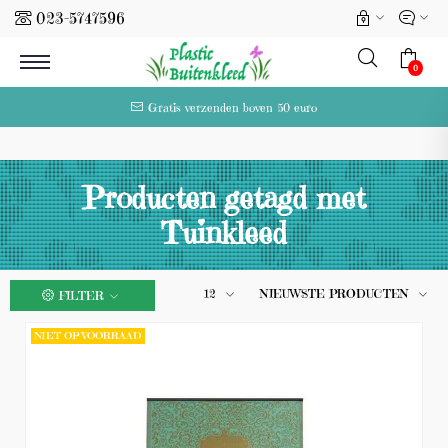
023-5747596
l
0
Gratis verzenden boven 50 euro
Producten getagd met
Tuinkleed
12
NIEUWSTE PRODUCTEN
FILTER
NIET OP VOORRAAD