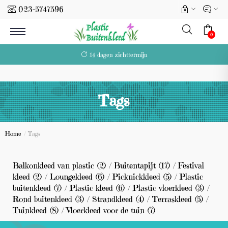
023-5747596
l
0
14 dagen zichttermijn
Tags
(0)
Home
/
Tags
Balkonkleed van plastic
(2)
/
Buitentapijt
(17)
/
Festival
kleed
(2)
/
Loungekleed
(6)
/
Picknickkleed
(5)
/
Plastic
buitenkleed
(7)
/
Plastic kleed
(6)
/
Plastic vloerkleed
(3)
/
Rond buitenkleed
(3)
/
Strandkleed
(4)
/
Terraskleed
(5)
/
Tuinkleed
(8)
/
Vloerkleed voor de tuin
(7)