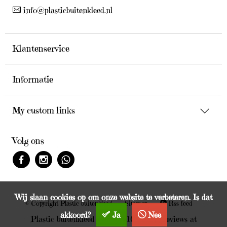
info@plasticbuitenkleed.nl
Klantenservice
Informatie
My custom links
Volg ons
Wij slaan cookies op om onze website te verbeteren. Is dat
© Copyright Plastic buitenkleed
Sitemap
Rss feed
akkoord?
Ja
Nee
Plastic buitenkleed scores
:
/
10
out of
Reviews at