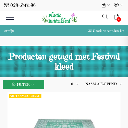
023-5747596
l
0
Gratis verzenden boven 50 euro
Producten getagd met Festival
kleed
6
NAAM AFLOPEND
FILTER
NIET OP VOORRAAD
(0)