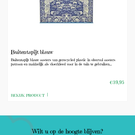
Buitentapijt blauw
Buitentapijt blauw oosters van gerecycled plastic in sfeervol oosters
patroon en makkelijk als vloerkleed voor in de tuin te gebruiken....
€39,95
BEKIJK PRODUCT
Wilt u op de hoogte blijven?