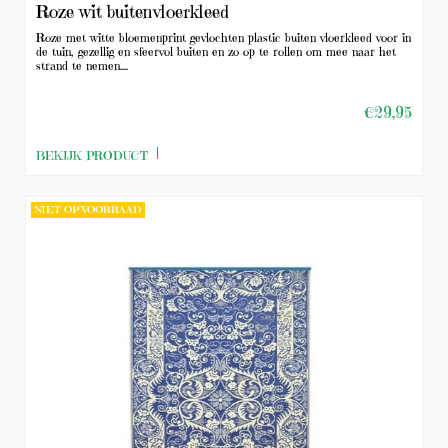
Roze wit buitenvloerkleed
Roze met witte bloemenprint gevlochten plastic buiten vloerkleed voor in
de tuin, gezellig en sfeervol buiten en zo op te rollen om mee naar het
strand te nemen....
€29,95
BEKIJK PRODUCT
NIET OP VOORRAAD