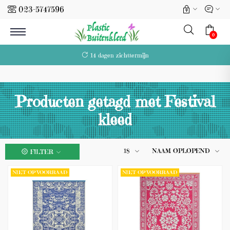
023-5747596
l
0
14 dagen zichttermijn
Producten getagd met Festival
kleed
18
NAAM OPLOPEND
FILTER
(0)
NIET OP VOORRAAD
NIET OP VOORRAAD