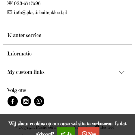
023-5747596
info@plasticbuitenkleed.nl
Klantenservice
Informatie
My custom links
Volg ons
Wij slaan cookies op om onze website te verbeteren. Is dat
© Copyright Plastic buitenkleed
Sitemap
Rss feed
akkoord?
Ja
Nee