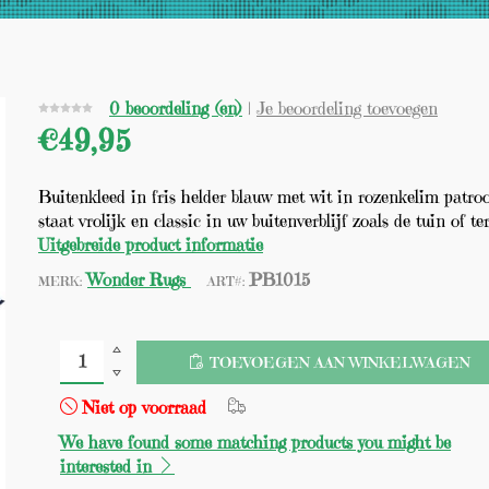
(0)
0 beoordeling (en)
|
Je beoordeling toevoegen
€49,95
Buitenkleed in fris helder blauw met wit in rozenkelim patro
staat vrolijk en classic in uw buitenverblijf zoals de tuin of terr
Uitgebreide product informatie
Wonder Rugs
PB1015
MERK:
ART#:
TOEVOEGEN AAN WINKELWAGEN
Niet op voorraad
We have found some matching products you might be
interested in