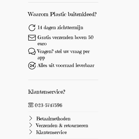
0
e
u
Afbeelding vergroten
Waarom Plastic buitenkleed?
r
o
14 dagen zichttermijn
!
Gratis verzenden boven 50
euro
Vragen? stel uw vraag per
app
Alles uit voorraad leverbaar
Klantenservice?
023-5747596
Betaalmethoden
Verzenden & retourneren
Klantenservice