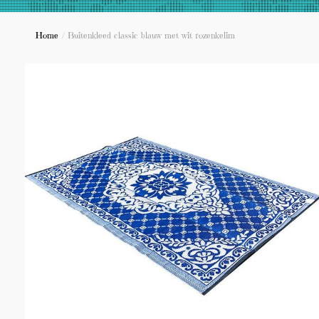
Home
/
Buitenkleed classic blauw met wit rozenkelim