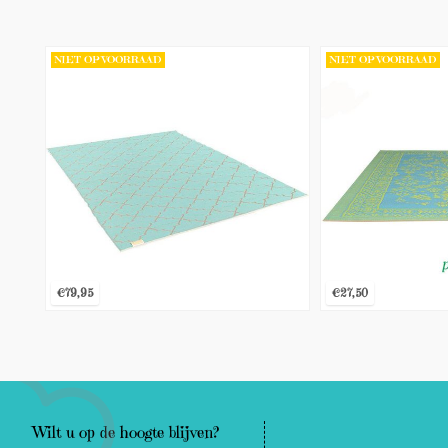
NIET OP VOORRAAD
NIET OP VOORRAAD
€79,95
€27,50
€79,95
€27,50
BEKIJK PRODUCT
BEKIJK PRODUC
Wilt u op de hoogte blijven?