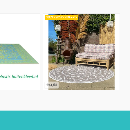
NIET OP VOORRAAD
€44,95
€44,95
T
BEKIJK PRODUCT