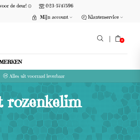
voor de deur!
023-5747596
Mijn account
Klantenservice
0
MERKEN
G
Alles uit voorraad leverbaar
e
e
t rozenkelim
n
p
r
o
d