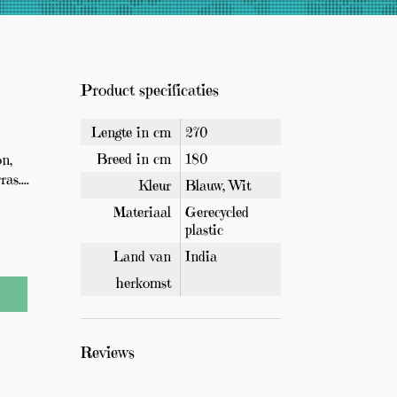
u
G
c
r
a
t
t
Product specificaties
e
i
s
n
v
Lengte in cm
270
e
g
Breed in cm
180
on,
r
e
z
as....
Kleur
Blauw, Wit
e
v
n
Materiaal
Gerecycled
d
o
plastic
e
n
Land van
India
n
b
d
herkomst
o
v
e
e
n
n
Reviews
d
!
e
5