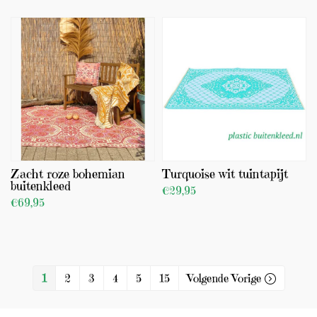
BEKIJK PRODUCT
TOEVOEGEN
Zacht roze bohemian
Turquoise wit tuintapijt
buitenkleed
€29,95
€69,95
BEKIJK PRODUCT
BEKIJK PRODUCT
TOEVOEGEN
TOEVOEGEN
1
2
3
4
5
15
Volgende Vorige