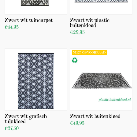
(0)
Zwart wit tuincarpet
Zwart wit plastic
buitenkleed
€44,95
€29,95
BEKIJK PRODUCT
BEKIJK PRODUCT
TOEVOEGEN
NIET OP VOORRAAD
Zwart wit grafisch
Zwart wit buitenkleed
tuinkleed
€49,95
€27,50
BEKIJK PRODUCT