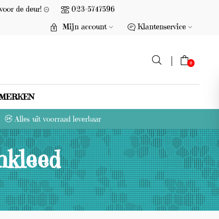
voor de deur!
023-5747596
Mijn account
Klantenservice
0
MERKEN
G
Alles uit voorraad leverbaar
e
e
nkleed
n
p
r
o
d