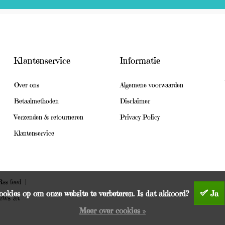
Klantenservice
Informatie
Over ons
Algemene voorwaarden
Betaalmethoden
Disclaimer
Verzenden & retourneren
Privacy Policy
Klantenservice
ss feed
ookies op om onze website te verbeteren. Is dat akkoord?
Ja
ews at
Meer over cookies »