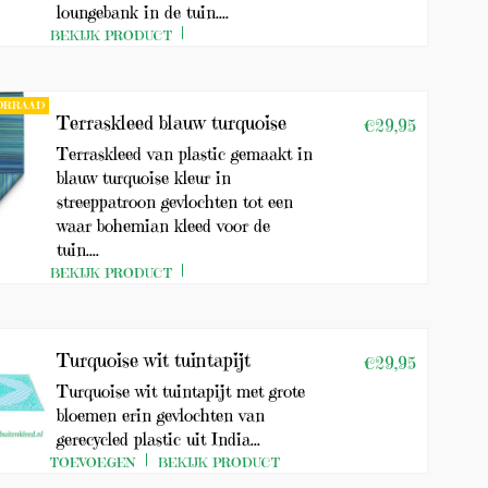
0
loungebank in de tuin....
e
BEKIJK PRODUCT
u
r
o
!
OORRAAD
Terraskleed blauw turquoise
€29,95
Terraskleed van plastic gemaakt in
blauw turquoise kleur in
streeppatroon gevlochten tot een
waar bohemian kleed voor de
tuin....
BEKIJK PRODUCT
Turquoise wit tuintapijt
€29,95
Turquoise wit tuintapijt met grote
bloemen erin gevlochten van
gerecycled plastic uit India...
TOEVOEGEN
BEKIJK PRODUCT