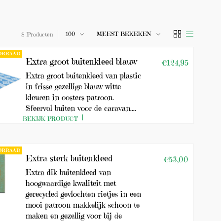
u
G
c
r
100
MEEST BEKEKEN
8 Producten
a
t
t
e
i
OORRAAD
Extra groot buitenkleed blauw
€124,95
s
n
v
Extra groot buitenkleed van plastic
e
g
in frisse gezellige blauw witte
r
e
kleuren in oosters patroon.
z
e
Sfeervol buiten voor de caravan....
v
n
BEKIJK PRODUCT
d
o
e
n
n
OORRAAD
b
d
Extra sterk buitenkleed
€53,00
o
v
e
Extra dik buitenkleed van
e
hoogwaardige kwaliteit met
n
n
gerecycled gevlochten rietjes in een
d
!
mooi patroon makkelijk schoon te
e
5
maken en gezellig voor bij de