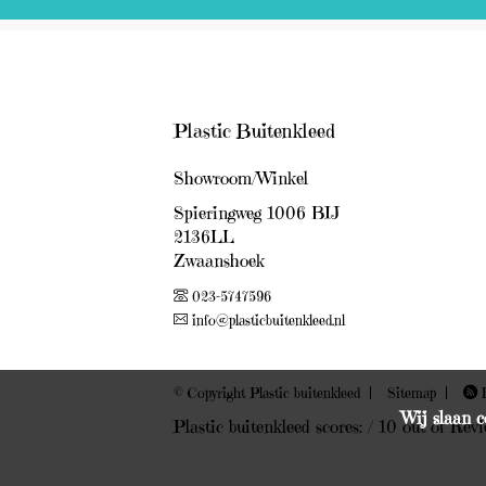
Plastic Buitenkleed
Showroom/Winkel
Spieringweg 1006 BIJ
2136LL
Zwaanshoek
023-5747596
info@plasticbuitenkleed.nl
© Copyright Plastic buitenkleed
Sitemap
R
Wij slaan c
Plastic buitenkleed scores
:
/
10
out of
Revi