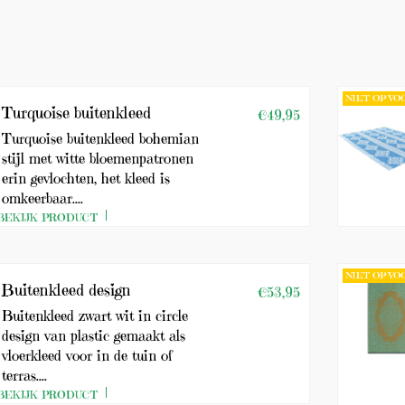
NIET OP V
Turquoise buitenkleed
€49,95
Turquoise buitenkleed bohemian
stijl met witte bloemenpatronen
erin gevlochten, het kleed is
omkeerbaar....
BEKIJK PRODUCT
NIET OP V
Buitenkleed design
€53,95
Buitenkleed zwart wit in circle
design van plastic gemaakt als
vloerkleed voor in de tuin of
terras....
BEKIJK PRODUCT