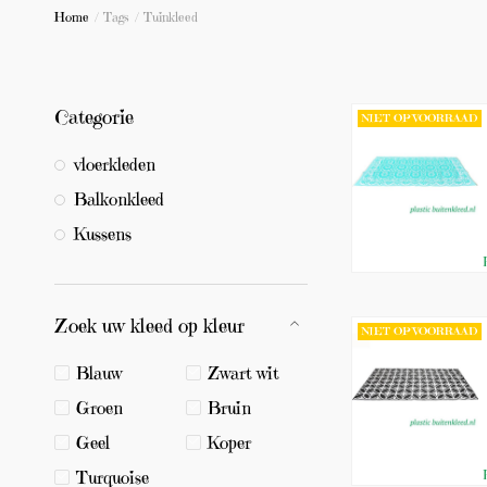
Home
/
Tags
/
Tuinkleed
Categorie
NIET OP VOORRAAD
vloerkleden
Balkonkleed
Kussens
Zoek uw kleed op kleur
NIET OP VOORRAAD
Blauw
Zwart wit
Groen
Bruin
Geel
Koper
Turquoise