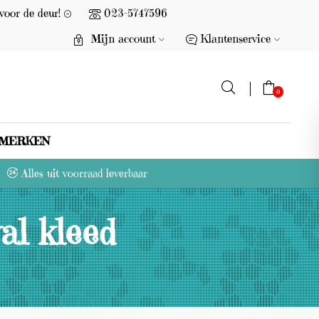
voor de deur!
023-5747596
Mijn account
Klantenservice
0
MERKEN
G
Alles uit voorraad leverbaar
e
e
al kleed
n
p
r
o
d