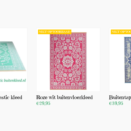
NIET OP VOORRAAD
NIET OP V
astic kleed
Roze wit buitenvloerkleed
Buitentap
€29,95
€39,95
BEKIJK PRODUCT
BEKIJK PR