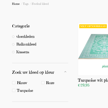
Home
/
Tags
/
Festival kleed
Categorie
NIET OP VOORRAAD
vloerkleden
Balkonkleed
Kussens
Zoek uw kleed op kleur
Turquoise wit pl
Blauw
Roze
€29,95
Turquoise
BEKIJK PRODUCT